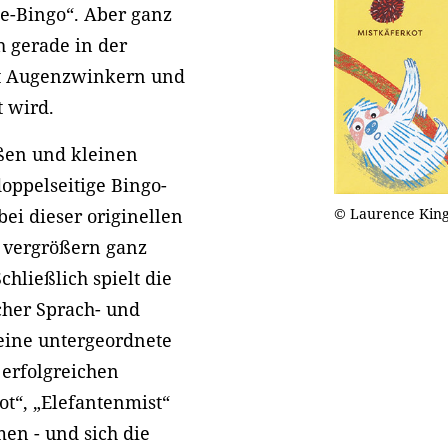
cke-Bingo“. Aber ganz
h gerade in der
it Augenzwinkern und
 wird.
oßen und kleinen
oppelseitige Bingo-
© Laurence Kin
bei dieser originellen
d vergrößern ganz
hließlich spielt die
cher Sprach- und
eine untergeordnete
 erfolgreichen
ot“, „Elefantenmist“
en - und sich die