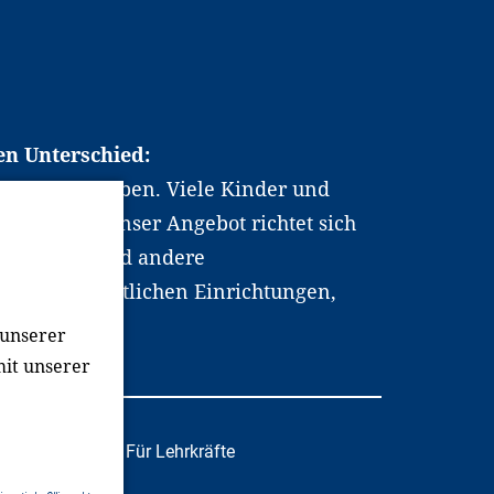
en Unterschied:
chen Berufsleben. Viele Kinder und
ten dabei. Unser Angebot richtet sich
hrer*innen und andere
, wissenschaftlichen Einrichtungen,
men.
 unserer
mit unserer
tafachkräfte
Für Lehrkräfte