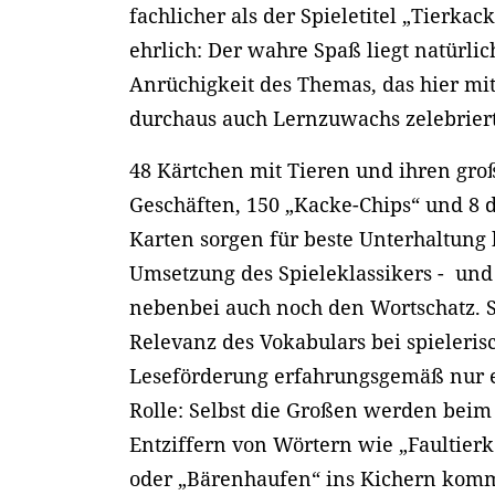
fachlicher als der Spieletitel „Tierka
ehrlich: Der wahre Spaß liegt natürlic
Anrüchigkeit des Themas, das hier m
durchaus auch Lernzuwachs zelebriert
48 Kärtchen mit Tieren und ihren gr
Geschäften, 150 „Kacke-Chips“ und 8 d
Karten sorgen für beste Unterhaltung 
Umsetzung des Spieleklassikers - un
nebenbei auch noch den Wortschatz. Sc
Relevanz des Vokabulars bei spieleris
Leseförderung erfahrungsgemäß nur 
Rolle: Selbst die Großen werden beim
Entziffern von Wörtern wie „Faultierk
oder „Bärenhaufen“ ins Kichern komm