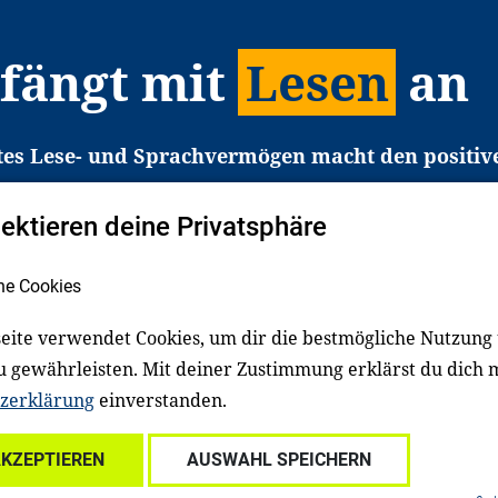
 fängt mit
Lesen
an
tes Lese- und Sprachvermögen macht den positiv
eichtert den Zugang zu Bildung und einem erfolgrei
pektieren deine Privatsphäre
liche in Deutschland haben aber große Schwierigkei
b gezielt an Familien sowie an Erzieher*innen, Le
he Cookies
pert*innen. Dafür arbeiten wir eng mit Ministerien
den, Unternehmen und anderen Stiftungen zusam
eite verwendet Cookies, um dir die bestmögliche Nutzung
u gewährleisten. Mit deiner Zustimmung erklärst du dich 
zerklärung
einverstanden.
Über uns
Kontakt
Spenden
Für Familien
Für Ki
AKZEPTIEREN
AUSWAHL SPEICHERN
ale Einrichtungen
Für freiwillig Engagierte