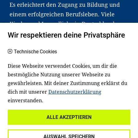
Es erleichtert den Zugang zu Bildung und
einem erfolgreichen Berufsleben. Viele
Kinder und Jugendliche in Deutschland
haben aber große Schwierigkeiten dabei.
Wir respektieren deine Privatsphäre
Unser Angebot richtet sich deshalb gezielt
an Familien sowie an Erzieher*innen,
Technische Cookies
Lehrer*innen und andere
Diese Webseite verwendet Cookies, um dir die
Fachexpert*innen. Dafür arbeiten wir eng
bestmögliche Nutzung unserer Webseite zu
mit Ministerien, wissenschaftlichen
gewährleisten. Mit deiner Zustimmung erklärst du
Einrichtungen, Verbänden, Unternehmen
dich mit unserer
Datenschutzerklärung
und anderen Stiftungen zusammen.
einverstanden.
ALLE AKZEPTIEREN
Widerrufsrecht
Datenschutz
AUSWAHL SPEICHERN