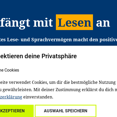
 fängt mit
Lesen
an
tes Lese- und Sprachvermögen macht den positiv
eichtert den Zugang zu Bildung und einem erfolgrei
pektieren deine Privatsphäre
liche in Deutschland haben aber große Schwierigkei
b gezielt an Familien sowie an Erzieher*innen, Le
he Cookies
pert*innen. Dafür arbeiten wir eng mit Ministerien
den, Unternehmen und anderen Stiftungen zusam
eite verwendet Cookies, um dir die bestmögliche Nutzung
u gewährleisten. Mit deiner Zustimmung erklärst du dich 
zerklärung
einverstanden.
Über uns
Kontakt
Spenden
Für Familien
Für Ki
AKZEPTIEREN
AUSWAHL SPEICHERN