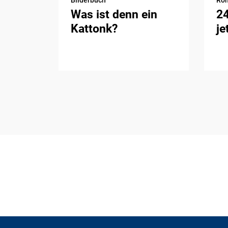
Was ist denn ein
2
Kattonk?
je