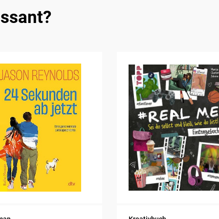
essant?
man
Kreativbuch