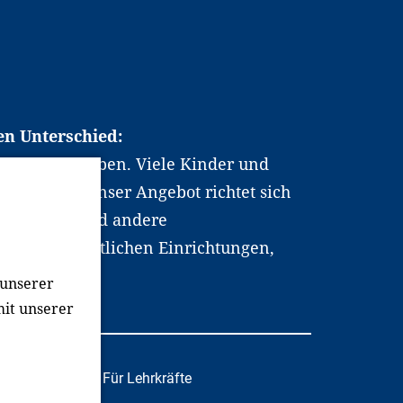
en Unterschied:
chen Berufsleben. Viele Kinder und
ten dabei. Unser Angebot richtet sich
hrer*innen und andere
, wissenschaftlichen Einrichtungen,
men.
 unserer
mit unserer
tafachkräfte
Für Lehrkräfte