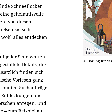
elnde Schneeflocken
 eine geheimnisvolle
iere von diesem
ießen sie sich
e wohl alles entdecken
uf jeder Seite warten
© Dorling Kinde
estaltete Details, die
sätzlich finden sich
gische Vorlesen ganz
r bunten Suchaufträge
er Entdeckungen, die
orschen anregen. Und
e – zum Beispiel auf