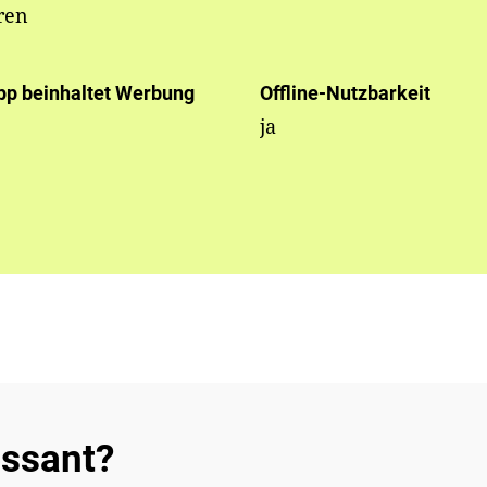
ren
pp beinhaltet Werbung
Offline-Nutzbarkeit
ja
essant?