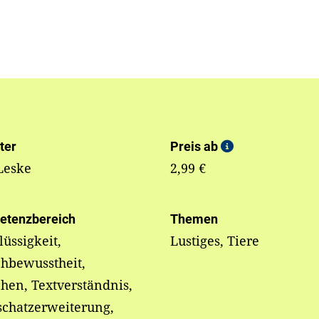
ter
Preis ab
Leske
2,99 €
etenzbereich
Themen
lüssigkeit,
Lustiges, Tiere
hbewusstheit,
hen, Textverständnis,
schatzerweiterung,