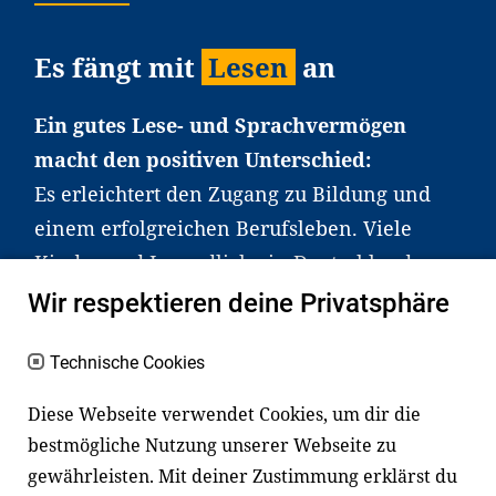
Es fängt mit
Lesen
an
Ein gutes Lese- und Sprachvermögen
macht den positiven Unterschied:
Es erleichtert den Zugang zu Bildung und
einem erfolgreichen Berufsleben. Viele
Kinder und Jugendliche in Deutschland
haben aber große Schwierigkeiten dabei.
Wir respektieren deine Privatsphäre
Unser Angebot richtet sich deshalb gezielt
an Familien sowie an Erzieher*innen,
Technische Cookies
Lehrer*innen und andere
Diese Webseite verwendet Cookies, um dir die
Fachexpert*innen. Dafür arbeiten wir eng
bestmögliche Nutzung unserer Webseite zu
mit Ministerien, wissenschaftlichen
gewährleisten. Mit deiner Zustimmung erklärst du