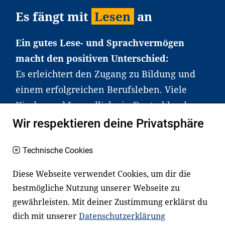
Es fängt mit
Lesen
an
Ein gutes Lese- und Sprachvermögen
macht den positiven Unterschied:
Es erleichtert den Zugang zu Bildung und
einem erfolgreichen Berufsleben. Viele
Kinder und Jugendliche in Deutschland
haben aber große Schwierigkeiten dabei.
Wir respektieren deine Privatsphäre
Unser Angebot richtet sich deshalb gezielt
an Familien sowie an Erzieher*innen,
Technische Cookies
Lehrer*innen und andere
Diese Webseite verwendet Cookies, um dir die
Fachexpert*innen. Dafür arbeiten wir eng
bestmögliche Nutzung unserer Webseite zu
mit Ministerien, wissenschaftlichen
gewährleisten. Mit deiner Zustimmung erklärst du
Einrichtungen, Verbänden, Unternehmen
dich mit unserer
Datenschutzerklärung