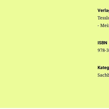
Verla
Tessl
- Mei
ISBN
978-3
Kateg
Sachb