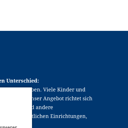
en Unterschied:
chen Berufsleben. Viele Kinder und
ten dabei. Unser Angebot richtet sich
hrer*innen und andere
, wissenschaftlichen Einrichtungen,
men.
 unserer