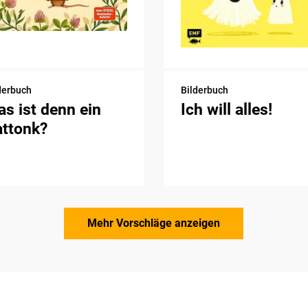
derbuch
Bilderbuch
s ist denn ein
Ich will alles!
attonk?
Mehr Vorschläge anzeigen