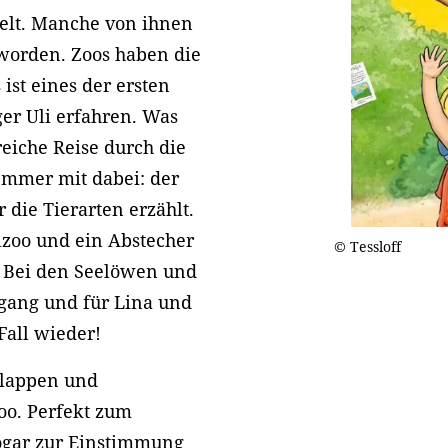
Welt. Manche von ihnen
eworden. Zoos haben die
 ist eines der ersten
er Uli erfahren. Was
reiche Reise durch die
 Immer mit dabei: der
 die Tierarten erzählt.
lzoo und ein Abstecher
© Tessloff
n. Bei den Seelöwen und
gang und für Lina und
Fall wieder!
 Klappen und
oo. Perfekt zum
sogar zur Einstimmung