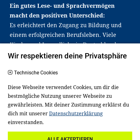
Ein gutes Lese- und Sprachvermögen
macht den positiven Unterschied:
Es erleichtert den Zugang zu Bildung und
einem erfolgreichen Berufsleben. Viele
Kinder und Jugendliche in Deutschland
haben aber große Schwierigkeiten dabei.
Wir respektieren deine Privatsphäre
Unser Angebot richtet sich deshalb gezielt
an Familien sowie an Erzieher*innen,
Technische Cookies
Lehrer*innen und andere
Diese Webseite verwendet Cookies, um dir die
Fachexpert*innen. Dafür arbeiten wir eng
bestmögliche Nutzung unserer Webseite zu
mit Ministerien, wissenschaftlichen
gewährleisten. Mit deiner Zustimmung erklärst du
Einrichtungen, Verbänden, Unternehmen
dich mit unserer
Datenschutzerklärung
und anderen Stiftungen zusammen.
einverstanden.
ALLE AKZEPTIEREN