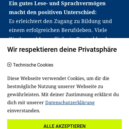
Ein gutes Lese- und Sprachvermögen
macht den positiven Unterschied:
Es erleichtert den Zugang zu Bildung und
einem erfolgreichen Berufsleben. Viele
Kinder und Jugendliche in Deutschland
haben aber große Schwierigkeiten dabei.
Wir respektieren deine Privatsphäre
Unser Angebot richtet sich deshalb gezielt
an Familien sowie an Erzieher*innen,
Technische Cookies
Lehrer*innen und andere
Diese Webseite verwendet Cookies, um dir die
Fachexpert*innen. Dafür arbeiten wir eng
bestmögliche Nutzung unserer Webseite zu
mit Ministerien, wissenschaftlichen
gewährleisten. Mit deiner Zustimmung erklärst du
Einrichtungen, Verbänden, Unternehmen
dich mit unserer
Datenschutzerklärung
und anderen Stiftungen zusammen.
einverstanden.
ALLE AKZEPTIEREN