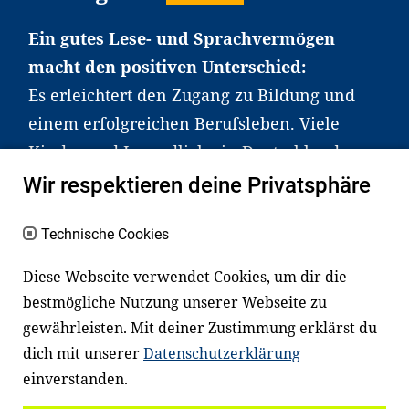
Ein gutes Lese- und Sprachvermögen
macht den positiven Unterschied:
Es erleichtert den Zugang zu Bildung und
einem erfolgreichen Berufsleben. Viele
Kinder und Jugendliche in Deutschland
haben aber große Schwierigkeiten dabei.
Wir respektieren deine Privatsphäre
Unser Angebot richtet sich deshalb gezielt
an Familien sowie an Erzieher*innen,
Technische Cookies
Lehrer*innen und andere
Diese Webseite verwendet Cookies, um dir die
Fachexpert*innen. Dafür arbeiten wir eng
bestmögliche Nutzung unserer Webseite zu
mit Ministerien, wissenschaftlichen
gewährleisten. Mit deiner Zustimmung erklärst du
Einrichtungen, Verbänden, Unternehmen
dich mit unserer
Datenschutzerklärung
und anderen Stiftungen zusammen.
einverstanden.