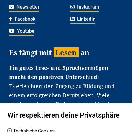
Newsletter
Instagram
Facebook
LinkedIn
Youtube
Es fängt mit
Lesen
an
Ein gutes Lese- und Sprachvermögen
macht den positiven Unterschied:
Es erleichtert den Zugang zu Bildung und
einem erfolgreichen Berufsleben. Viele
Kinder und Jugendliche in Deutschland
haben aber große Schwierigkeiten dabei.
Wir respektieren deine Privatsphäre
Unser Angebot richtet sich deshalb gezielt
an Familien sowie an Erzieher*innen,
Technische Cookies