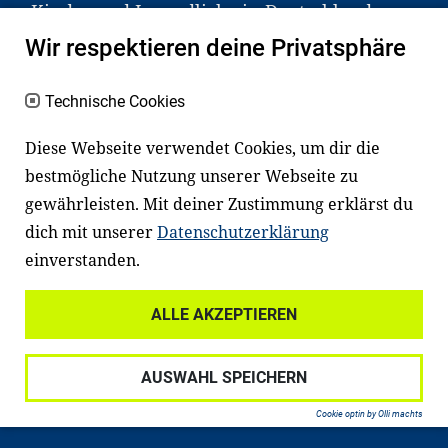
Kinder und Jugendliche in Deutschland
haben aber große Schwierigkeiten dabei.
Wir respektieren deine Privatsphäre
Unser Angebot richtet sich deshalb gezielt
an Familien sowie an Erzieher*innen,
Technische Cookies
Lehrer*innen und andere
Diese Webseite verwendet Cookies, um dir die
Fachexpert*innen. Dafür arbeiten wir eng
bestmögliche Nutzung unserer Webseite zu
mit Ministerien, wissenschaftlichen
gewährleisten. Mit deiner Zustimmung erklärst du
Einrichtungen, Verbänden, Unternehmen
dich mit unserer
Datenschutzerklärung
und anderen Stiftungen zusammen.
einverstanden.
ALLE AKZEPTIEREN
Widerrufsrecht
Datenschutz
AUSWAHL SPEICHERN
Haftungsausschluss
Impressum
Cookie optin by Olli machts