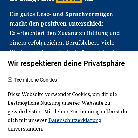
Ein gutes Lese- und Sprachvermögen
macht den positiven Unterschied:
Es erleichtert den Zugang zu Bildung und
einem erfolgreichen Berufsleben. Viele
Kinder und Jugendliche in Deutschland
haben aber große Schwierigkeiten dabei.
Wir respektieren deine Privatsphäre
Unser Angebot richtet sich deshalb gezielt
an Familien sowie an Erzieher*innen,
Technische Cookies
Lehrer*innen und andere
Diese Webseite verwendet Cookies, um dir die
Fachexpert*innen. Dafür arbeiten wir eng
bestmögliche Nutzung unserer Webseite zu
mit Ministerien, wissenschaftlichen
gewährleisten. Mit deiner Zustimmung erklärst du
Einrichtungen, Verbänden, Unternehmen
dich mit unserer
Datenschutzerklärung
und anderen Stiftungen zusammen.
einverstanden.