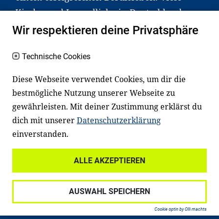
Kinder und Jugendliche in Deutschland
haben aber große Schwierigkeiten dabei.
Wir respektieren deine Privatsphäre
Unser Angebot richtet sich deshalb gezielt
an Familien sowie an Erzieher*innen,
Technische Cookies
Lehrer*innen und andere
Diese Webseite verwendet Cookies, um dir die
Fachexpert*innen. Dafür arbeiten wir eng
bestmögliche Nutzung unserer Webseite zu
mit Ministerien, wissenschaftlichen
gewährleisten. Mit deiner Zustimmung erklärst du
Einrichtungen, Verbänden, Unternehmen
dich mit unserer
Datenschutzerklärung
und anderen Stiftungen zusammen.
einverstanden.
ALLE AKZEPTIEREN
Widerrufsrecht
Datenschutz
AUSWAHL SPEICHERN
Haftungsausschluss
Impressum
Cookie optin by Olli machts