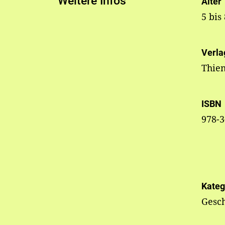
Weitere Infos
Alter
5 bis
Verla
Thie
ISBN
978-3
Kateg
Gesc