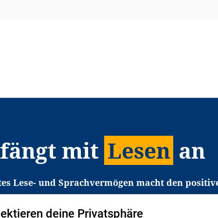
 fängt mit
Lesen
an
tes Lese- und Sprachvermögen macht den positiv
eichtert den Zugang zu Bildung und einem erfolgrei
pektieren deine Privatsphäre
liche in Deutschland haben aber große Schwierigkei