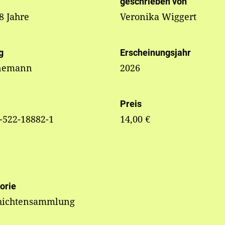
geschrieben von
 8 Jahre
Veronika Wiggert
g
Erscheinungsjahr
nemann
2026
Preis
-522-18882-1
14,00 €
orie
hichtensammlung