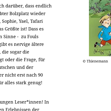
ch darüber, dass endlich
bter Bolzplatz wieder
 Sophie, Yael, Tafari
s Größte ist! Dass es
n Sinne - zu Fouls
gibt es nervige ältere
 die sogar die
t oder die Frage, für
© Thienemann
utschen und der
r nicht erst nach 90
ür alles stark genug!
 jungen Leser*innen! In
en Erlebnissen der