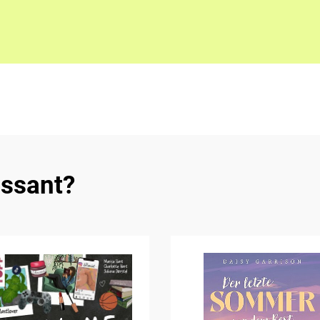
essant?