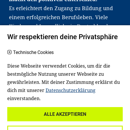
Es erleichtert den Zugang zu Bildung und
einem erfolgreichen Berufsleben. Viele
Kinder und Jugendliche in Deutschland
haben aber große Schwierigkeiten dabei.
Wir respektieren deine Privatsphäre
Unser Angebot richtet sich deshalb gezielt
an Familien sowie an Erzieher*innen,
Technische Cookies
Lehrer*innen und andere
Diese Webseite verwendet Cookies, um dir die
Fachexpert*innen. Dafür arbeiten wir eng
bestmögliche Nutzung unserer Webseite zu
mit Ministerien, wissenschaftlichen
gewährleisten. Mit deiner Zustimmung erklärst du
Einrichtungen, Verbänden, Unternehmen
dich mit unserer
Datenschutzerklärung
und anderen Stiftungen zusammen.
einverstanden.
ALLE AKZEPTIEREN