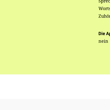
Spre
Wort
Zuhö
Die A
nein