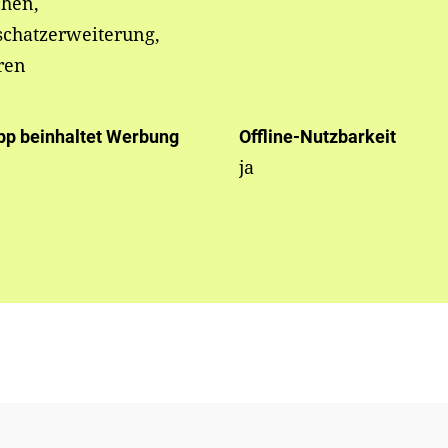
chen,
schatzerweiterung,
ren
pp beinhaltet Werbung
Offline-Nutzbarkeit
ja