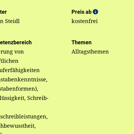
ter
Preis ab
n Steidl
kostenfrei
etenzbereich
Themen
erung von
Alltagsthemen
ftlichen
uferfähigkeiten
hstabenkenntnisse,
stabenformen),
lüssigkeit, Schreib-
schreibleistungen,
hbewusstheit,