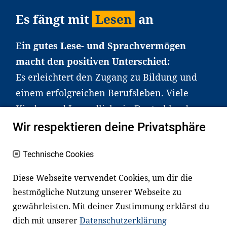
Es fängt mit
Lesen
an
Ein gutes Lese- und Sprachvermögen
macht den positiven Unterschied:
Es erleichtert den Zugang zu Bildung und
einem erfolgreichen Berufsleben. Viele
Kinder und Jugendliche in Deutschland
haben aber große Schwierigkeiten dabei.
Wir respektieren deine Privatsphäre
Unser Angebot richtet sich deshalb gezielt
an Familien sowie an Erzieher*innen,
Technische Cookies
Lehrer*innen und andere
Diese Webseite verwendet Cookies, um dir die
Fachexpert*innen. Dafür arbeiten wir eng
bestmögliche Nutzung unserer Webseite zu
mit Ministerien, wissenschaftlichen
gewährleisten. Mit deiner Zustimmung erklärst du
Einrichtungen, Verbänden, Unternehmen
dich mit unserer
Datenschutzerklärung