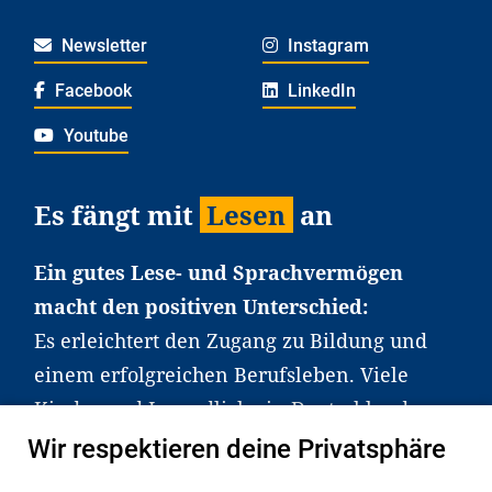
Newsletter
Instagram
Facebook
LinkedIn
Youtube
Es fängt mit
Lesen
an
Ein gutes Lese- und Sprachvermögen
macht den positiven Unterschied:
Es erleichtert den Zugang zu Bildung und
einem erfolgreichen Berufsleben. Viele
Kinder und Jugendliche in Deutschland
haben aber große Schwierigkeiten dabei.
Wir respektieren deine Privatsphäre
Unser Angebot richtet sich deshalb gezielt