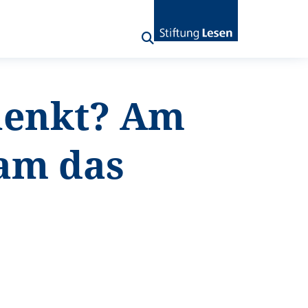
henkt? Am
am das