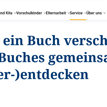
und Kita
Vorschulkinder
Elternarbeit
Service
Über uns
 ein Buch versc
 Buches gemeins
er-)entdecken