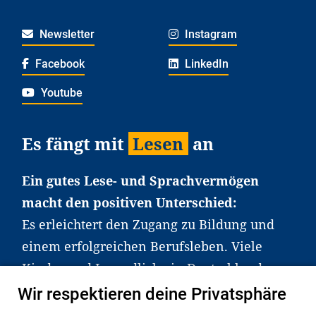
Newsletter
Instagram
Facebook
LinkedIn
Youtube
Es fängt mit
Lesen
an
Ein gutes Lese- und Sprachvermögen
macht den positiven Unterschied:
Es erleichtert den Zugang zu Bildung und
einem erfolgreichen Berufsleben. Viele
Kinder und Jugendliche in Deutschland
haben aber große Schwierigkeiten dabei.
Wir respektieren deine Privatsphäre
Unser Angebot richtet sich deshalb gezielt