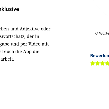
nklusive
erben und Adjektive oder
© Wörte
swortschatz, der in
sgabe und per Video mit
et euch die App die
Bewertu
arbeit.