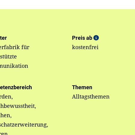
ter
Preis ab
rfabrik für
kostenfrei
stützte
unikation
etenzbereich
Themen
rden,
Alltagsthemen
hbewusstheit,
chen,
schatzerweiterung,
ren