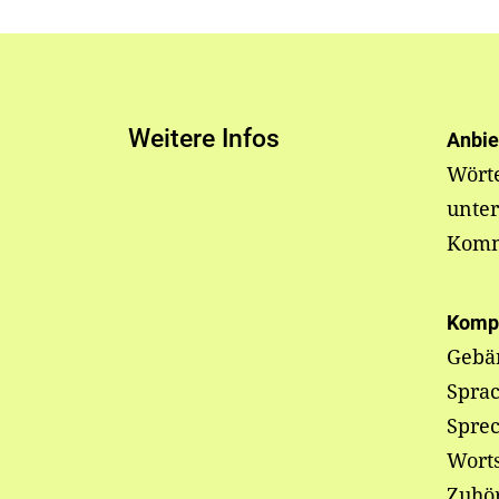
Weitere Infos
Anbie
Wörte
unter
Komm
Komp
Gebä
Sprac
Spre
Wort
Zuhö