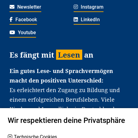
Newsletter
Instagram
Facebook
LinkedIn
Youtube
Es fängt mit
Lesen
an
Ein gutes Lese- und Sprachvermögen
macht den positiven Unterschied:
Es erleichtert den Zugang zu Bildung und
einem erfolgreichen Berufsleben. Viele
Kinder und Jugendliche in Deutschland
haben aber große Schwierigkeiten dabei.
Wir respektieren deine Privatsphäre
Unser Angebot richtet sich deshalb gezielt
an Familien sowie an Erzieher*innen,
Technische Cookies