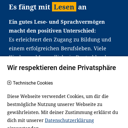
Es fängt mit
Lesen
an
Ein gutes Lese- und Sprachvermögen
macht den positiven Unterschied:
Es erleichtert den Zugang zu Bildung und
einem erfolgreichen Berufsleben. Viele
Kinder und Jugendliche in Deutschland
haben aber große Schwierigkeiten dabei.
Wir respektieren deine Privatsphäre
Unser Angebot richtet sich deshalb gezielt
an Familien sowie an Erzieher*innen,
Technische Cookies
Lehrer*innen und andere
Diese Webseite verwendet Cookies, um dir die
Fachexpert*innen. Dafür arbeiten wir eng
bestmögliche Nutzung unserer Webseite zu
mit Ministerien, wissenschaftlichen
gewährleisten. Mit deiner Zustimmung erklärst du
Einrichtungen, Verbänden, Unternehmen
dich mit unserer
Datenschutzerklärung
und anderen Stiftungen zusammen.