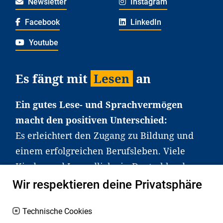
Newsletter
Instagram
Facebook
LinkedIn
Youtube
Es fängt mit
Lesen
an
Ein gutes Lese- und Sprachvermögen
macht den positiven Unterschied:
Es erleichtert den Zugang zu Bildung und
einem erfolgreichen Berufsleben. Viele
Kinder und Jugendliche in Deutschland
haben aber große Schwierigkeiten dabei.
Wir respektieren deine Privatsphäre
Unser Angebot richtet sich deshalb gezielt
an Familien sowie an Erzieher*innen,
Technische Cookies