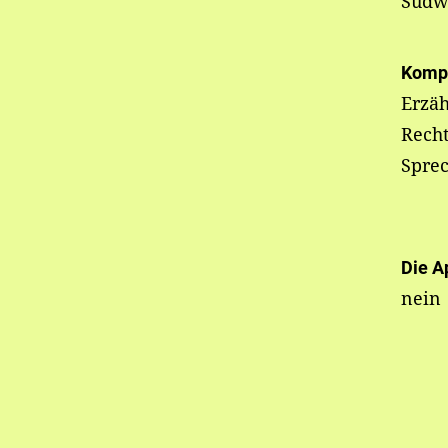
Südw
Komp
Erzäh
Recht
Spre
Die A
nein