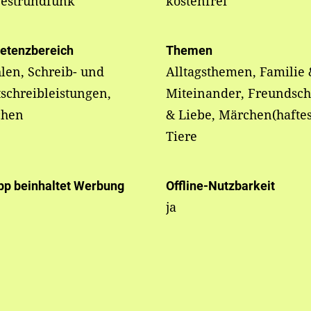
estrundfunk
kostenfrei
etenzbereich
Themen
len, Schreib- und
Alltagsthemen, Familie 
schreibleistungen,
Miteinander, Freundsch
chen
& Liebe, Märchen(haftes
Tiere
pp beinhaltet Werbung
Offline-Nutzbarkeit
ja