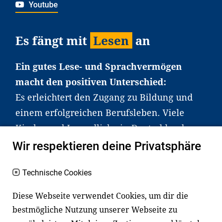
Youtube
Es fängt mit
Lesen
an
Ein gutes Lese- und Sprachvermögen
macht den positiven Unterschied:
Es erleichtert den Zugang zu Bildung und
einem erfolgreichen Berufsleben. Viele
Kinder und Jugendliche in Deutschland
haben aber große Schwierigkeiten dabei.
Wir respektieren deine Privatsphäre
Unser Angebot richtet sich deshalb gezielt
an Familien sowie an Erzieher*innen,
Technische Cookies
Lehrer*innen und andere
Diese Webseite verwendet Cookies, um dir die
Fachexpert*innen. Dafür arbeiten wir eng
bestmögliche Nutzung unserer Webseite zu
mit Ministerien, wissenschaftlichen