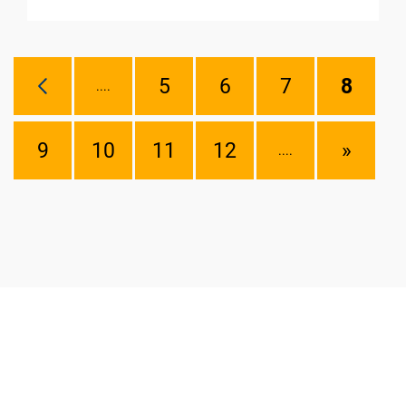
5
6
7
8
....
9
10
11
12
»
....