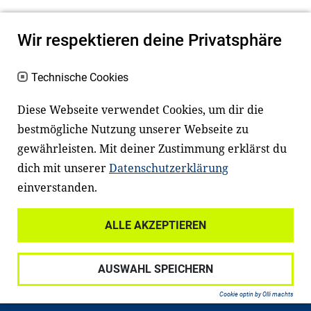
Wir respektieren deine Privatsphäre
Technische Cookies
Diese Webseite verwendet Cookies, um dir die
bestmögliche Nutzung unserer Webseite zu
Newsletter
Instagram
gewährleisten. Mit deiner Zustimmung erklärst du
dich mit unserer
Datenschutzerklärung
Facebook
LinkedIn
einverstanden.
Youtube
ALLE AKZEPTIEREN
Widerrufsrecht
Datenschutz
AUSWAHL SPEICHERN
Haftungsausschluss
Impressum
Cookie optin by Olli machts