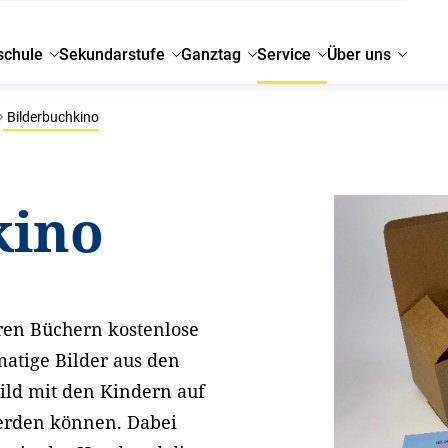
schule
Sekundarstufe
Ganztag
Service
Über uns
Bilderbuchkino
kino
hren Büchern kostenlose
matige Bilder aus den
ild mit den Kindern auf
erden können. Dabei