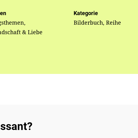
en
Kategorie
gsthemen,
Bilderbuch, Reihe
dschaft & Liebe
essant?