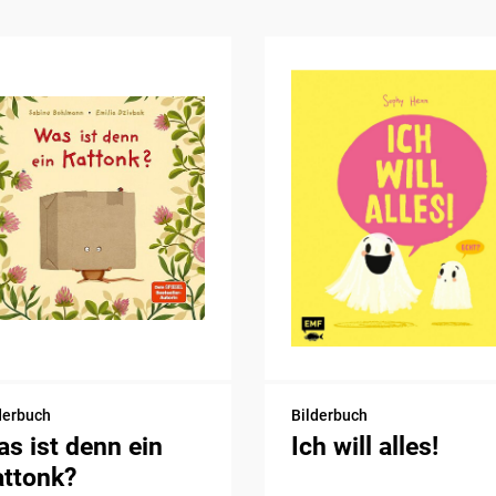
derbuch
Bilderbuch
s ist denn ein
Ich will alles!
attonk?