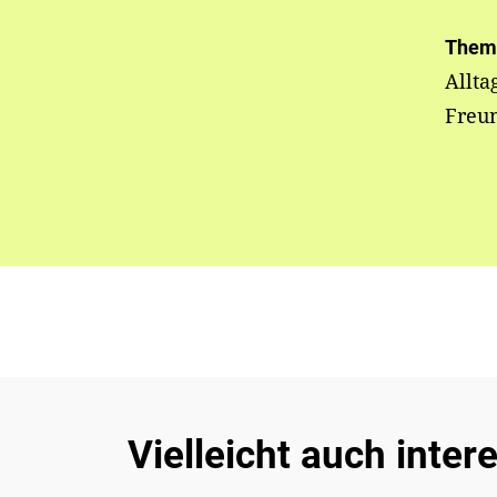
Them
Allta
Freun
Vielleicht auch inter