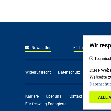
Wir res
Newsletter
Instagram
Technisc
Diese Webs
Widerrufsrecht
Datenschutz
Haftungsaus
Webseite z
Datenschut
Karriere
Über uns
Kontakt
Spenden
ALLE 
Für freiwillig Engagierte