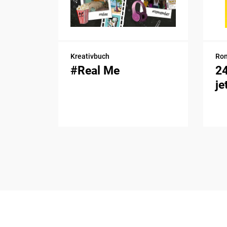
Kreativbuch
Ro
#Real Me
2
je