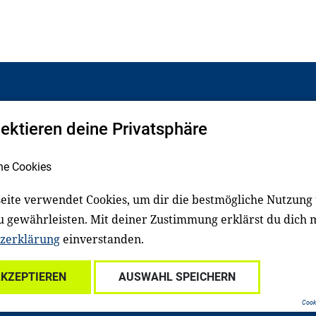
pektieren deine Privatsphäre
Facebook
LinkedIn
he Cookies
eite verwendet Cookies, um dir die bestmögliche Nutzung
schluss
Impressum
u gewährleisten. Mit deiner Zustimmung erklärst du dich 
zerklärung
einverstanden.
Für Familien
Für Kitafachkräfte
Für Lehrkräfte
Für s
AKZEPTIEREN
AUSWAHL SPEICHERN
Cooki