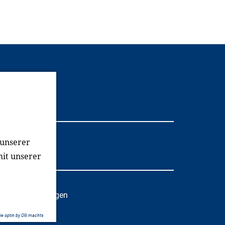
Youtube
 unserer
mit unserer
oziale Einrichtungen
e optin by Olli machts