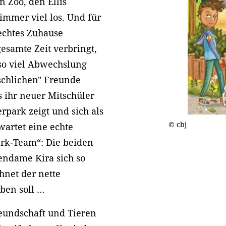
 Zoo, den Ellis
 immer viel los. Und für
 echtes Zuhause
gesamte Zeit verbringt,
 so viel Abwechslung
nschlichen" Freunde
s ihr neuer Mitschüler
rpark zeigt und sich als
© cbj
wartet eine echte
ark-Team“: Die beiden
ndame Kira sich so
hnet der nette
ben soll …
eundschaft und Tieren