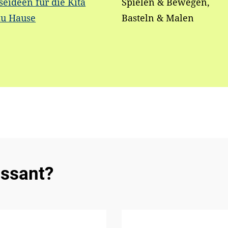
seideen für die Kita
Spielen & Bewegen,
zu Hause
Basteln & Malen
essant?