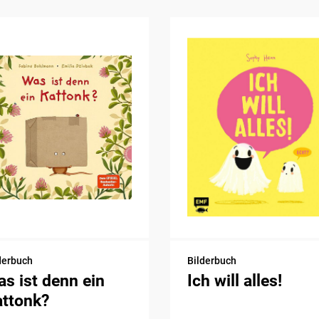
derbuch
Bilderbuch
s ist denn ein
Ich will alles!
attonk?