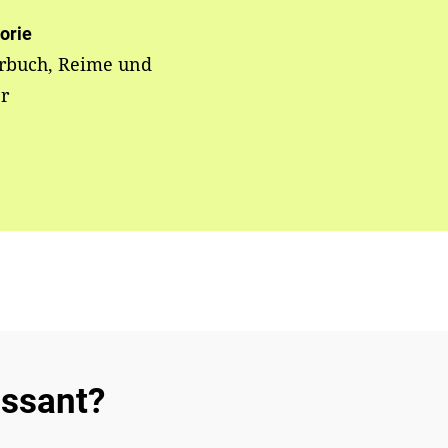
orie
erbuch, Reime und
r
essant?