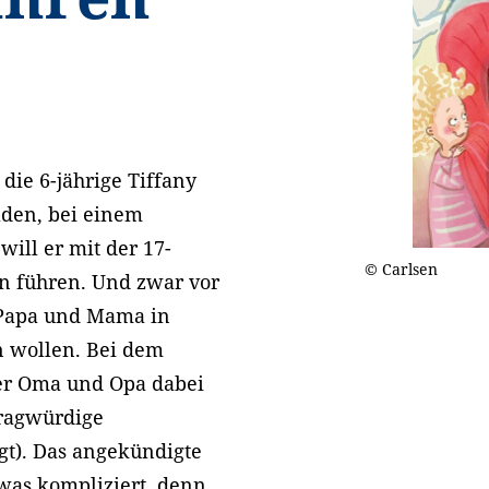
die 6-jährige Tiffany
aden, bei einem
will er mit der 17-
© Carlsen
in führen. Und zwar vor
Papa und Mama in
n wollen. Bei dem
ter Oma und Opa dabei
fragwürdige
gt). Das angekündigte
twas kompliziert, denn