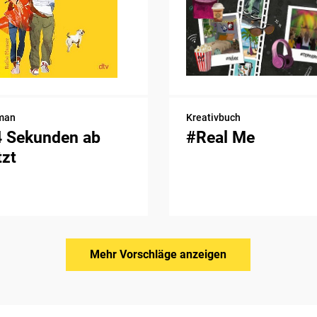
man
Kreativbuch
4 Sekunden ab
#Real Me
tzt
Mehr Vorschläge anzeigen