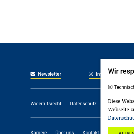
Wir res
Newsletter
Instagram
Technisc
Diese Webs
Widerrufsrecht
Datenschutz
Haftungsaus
Webseite z
Datenschut
Karriere
Über uns
Kontakt
Spenden
ALLE 