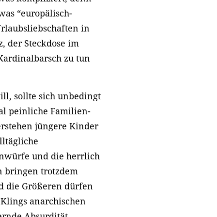
 was “europälisch-
Urlaubsliebschaften in
z, der Steckdose im
ardinalbarsch zu tun
l, sollte sich unbedingt
l peinliche Familien-
erstehen jüngere Kinder
lltägliche
inwürfe und die herrlich
n bringen trotzdem
d die Größeren dürfen
 Klings anarchischen
ernde Absurdität