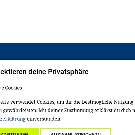
pektieren deine Privatsphäre
Facebook
LinkedIn
he Cookies
eite verwendet Cookies, um dir die bestmögliche Nutzung
schluss
Impressum
u gewährleisten. Mit deiner Zustimmung erklärst du dich 
zerklärung
einverstanden.
Für Familien
Für Kitafachkräfte
Für Lehrkräfte
Für s
AKZEPTIEREN
AUSWAHL SPEICHERN