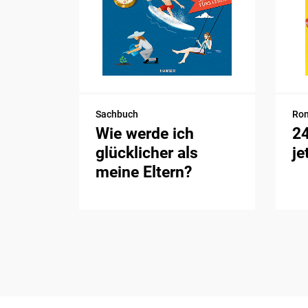
Sachbuch
Ro
Wie werde ich
2
glücklicher als
je
meine Eltern?