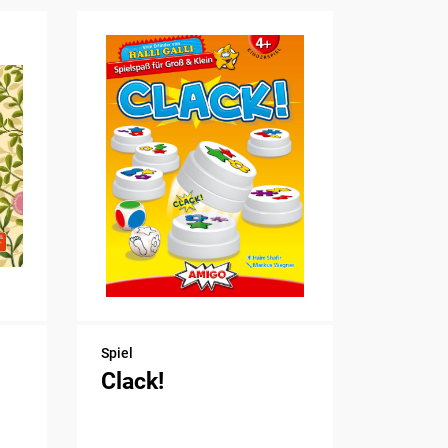
Spiel
Clack!