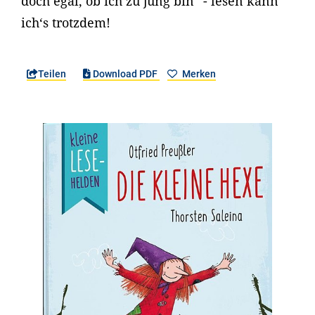
doch egal, ob ich zu jung bin“ - lesen kann
ich‘s trotzdem!
Teilen
Download PDF
Merken