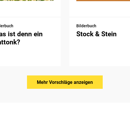
derbuch
Bilderbuch
s ist denn ein
Stock & Stein
attonk?
Mehr Vorschläge anzeigen