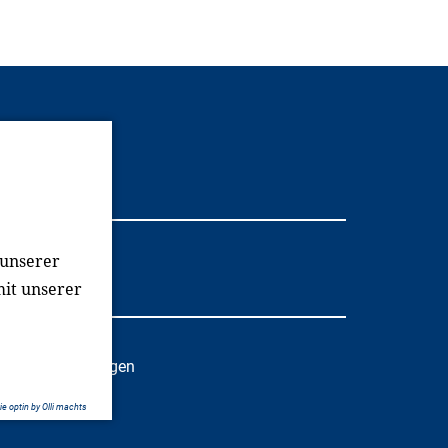
Youtube
 unserer
mit unserer
oziale Einrichtungen
e optin by Olli machts