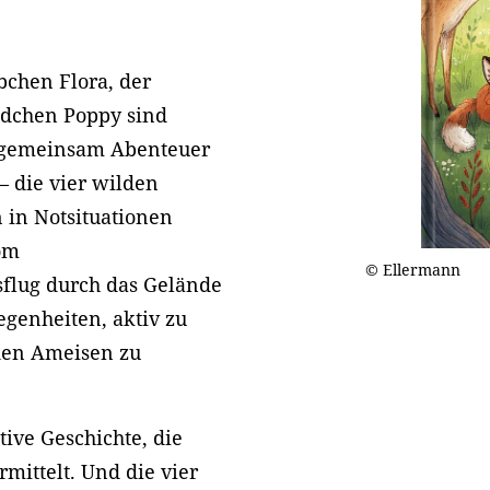
bchen Flora, der
ädchen Poppy sind
 gemeinsam Abenteuer
 die vier wilden
 in Notsituationen
om
© Ellermann
flug durch das Gelände
genheiten, aktiv zu
 den Ameisen zu
ive Geschichte, die
mittelt. Und die vier