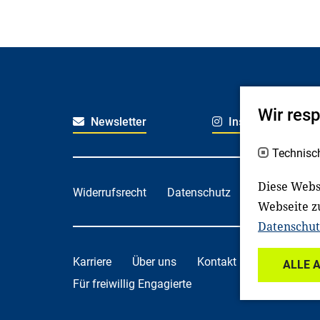
Wir res
Newsletter
Instagram
Technisc
Diese Webs
Widerrufsrecht
Datenschutz
Haftungsaus
Webseite z
Datenschut
Karriere
Über uns
Kontakt
Spenden
ALLE 
Für freiwillig Engagierte