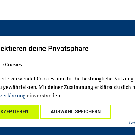
pektieren deine Privatsphäre
Facebook
LinkedIn
he Cookies
eite verwendet Cookies, um dir die bestmögliche Nutzung
schluss
Impressum
u gewährleisten. Mit deiner Zustimmung erklärst du dich 
zerklärung
einverstanden.
Für Familien
Für Kitafachkräfte
Für Lehrkräfte
Für s
AKZEPTIEREN
AUSWAHL SPEICHERN
Cooki