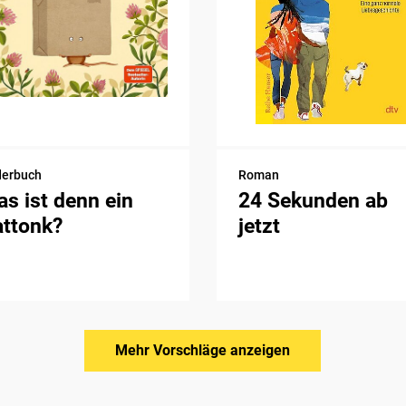
derbuch
Roman
s ist denn ein
24 Sekunden ab
attonk?
jetzt
Mehr Vorschläge anzeigen