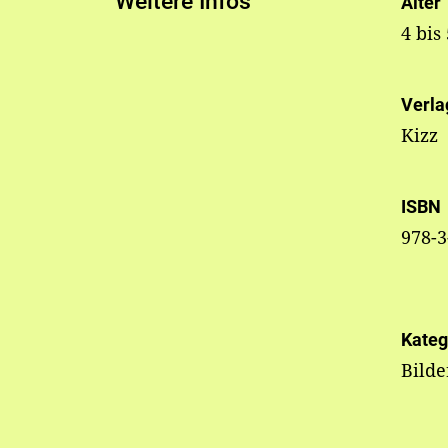
Weitere Infos
Alter
4 bis
Verla
Kizz
ISBN
978-3
Kateg
Bild