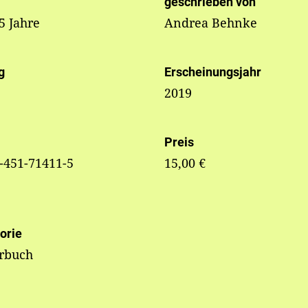
geschrieben von
 5 Jahre
Andrea Behnke
g
Erscheinungsjahr
2019
Preis
-451-71411-5
15,00 €
orie
erbuch