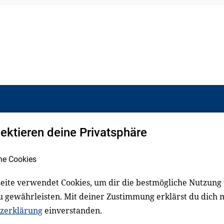
pektieren deine Privatsphäre
Facebook
LinkedIn
he Cookies
eite verwendet Cookies, um dir die bestmögliche Nutzung
schluss
Impressum
u gewährleisten. Mit deiner Zustimmung erklärst du dich 
zerklärung
einverstanden.