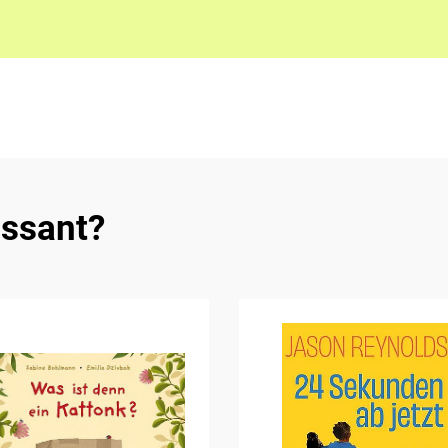
essant?