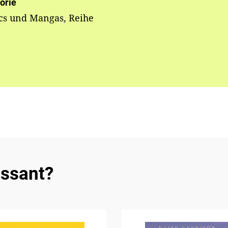
orie
cs und Mangas, Reihe
essant?