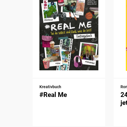
Kreativbuch
Ro
#Real Me
2
je