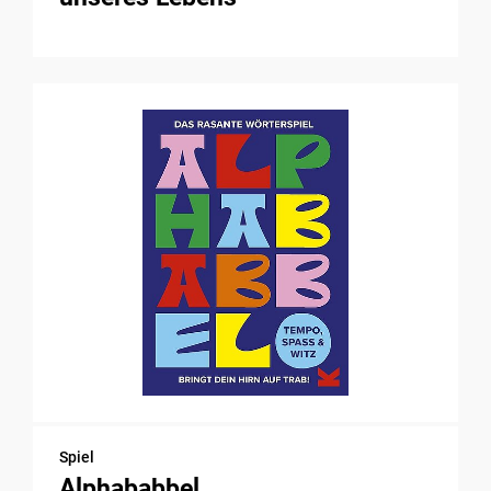
Spiel
Alphababbel