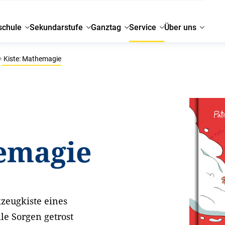
schule
Sekundarstufe
Ganztag
Service
Über uns
Kiste: Mathemagie
hemagie
eugkiste eines
le Sorgen getrost