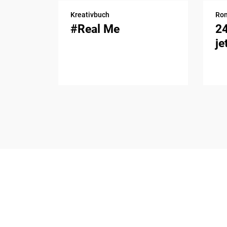
Kreativbuch
Ro
#Real Me
2
je