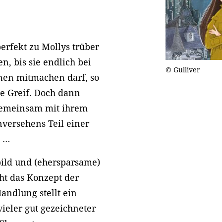
erfekt zu Mollys trüber
n, bis sie endlich bei
© Gulliver
nen mitmachen darf, so
ie Greif. Doch dann
gemeinsam mit ihrem
versehens Teil einer
n …
tbild und (ehersparsame)
ht das Konzept der
andlung stellt ein
ieler gut gezeichneter