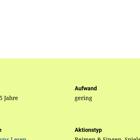
Aufwand
 5 Jahre
gering
e
Aktionstyp
 uns Lesen
Reimen & Singen, Spiel