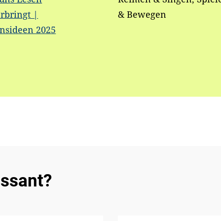
rbringt |
& Bewegen
onsideen 2025
essant?