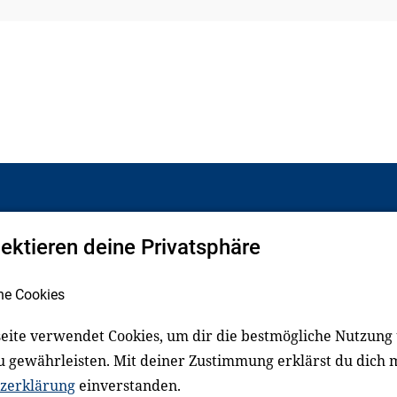
pektieren deine Privatsphäre
Facebook
LinkedIn
he Cookies
eite verwendet Cookies, um dir die bestmögliche Nutzung
schluss
Impressum
u gewährleisten. Mit deiner Zustimmung erklärst du dich 
zerklärung
einverstanden.