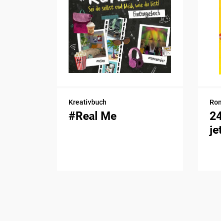
Kreativbuch
Ro
#Real Me
2
je