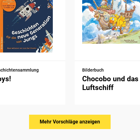
schichtensammlung
Bilderbuch
oys!
Chocobo und das
Luftschiff
Mehr Vorschläge anzeigen