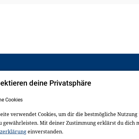
pektieren deine Privatsphäre
Facebook
LinkedIn
he Cookies
eite verwendet Cookies, um dir die bestmögliche Nutzung
schluss
Impressum
u gewährleisten. Mit deiner Zustimmung erklärst du dich 
zerklärung
einverstanden.