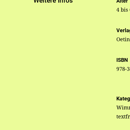
Weitere Infos
Alter
4 bis
Verla
Oeti
ISBN
978-3
Kateg
Wimm
textf