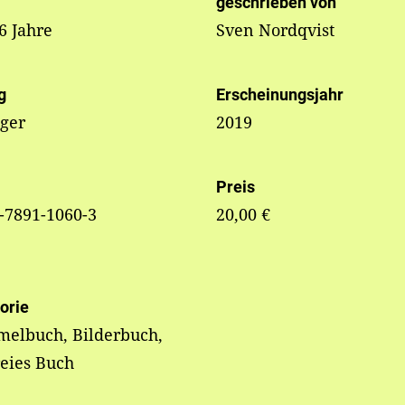
geschrieben von
 6 Jahre
Sven Nordqvist
g
Erscheinungsjahr
nger
2019
Preis
-7891-1060-3
20,00 €
orie
elbuch, Bilderbuch,
reies Buch