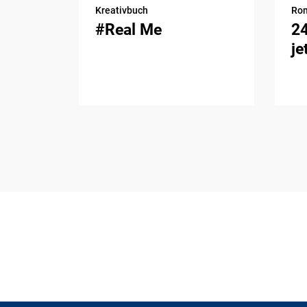
Kreativbuch
Ro
#Real Me
2
je