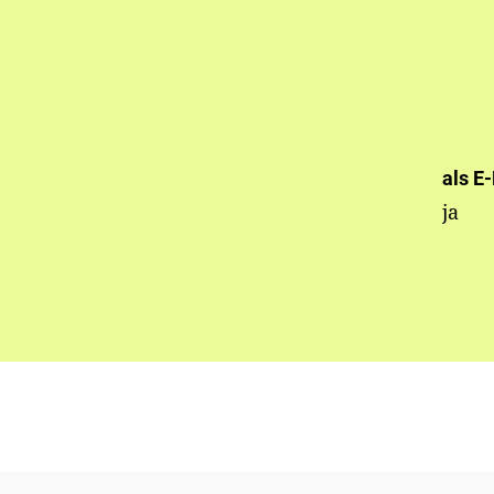
als E
ja