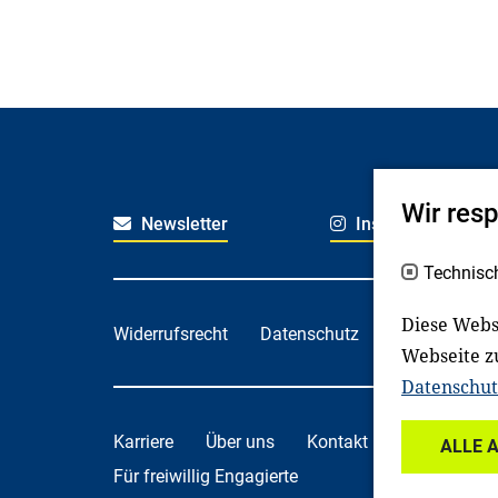
Wir res
Newsletter
Instagram
Technisc
Diese Webs
Widerrufsrecht
Datenschutz
Haftungsaus
Webseite z
Datenschut
Karriere
Über uns
Kontakt
Spenden
ALLE 
Für freiwillig Engagierte