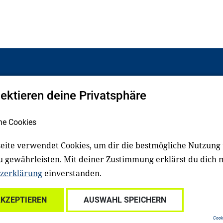
pektieren deine Privatsphäre
Facebook
LinkedIn
he Cookies
eite verwendet Cookies, um dir die bestmögliche Nutzung
schluss
Impressum
u gewährleisten. Mit deiner Zustimmung erklärst du dich 
zerklärung
einverstanden.
Für Familien
Für Kitafachkräfte
Für Lehrkräfte
Für s
AKZEPTIEREN
AUSWAHL SPEICHERN
Cooki