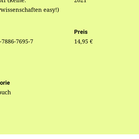
off (Reihe:
2021
wissenschaften easy!)
Preis
-7886-7695-7
14,95 €
orie
buch