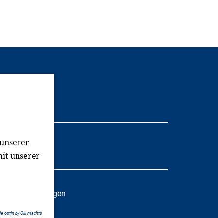
Youtube
 unserer
mit unserer
oziale Einrichtungen
e optin by Olli machts