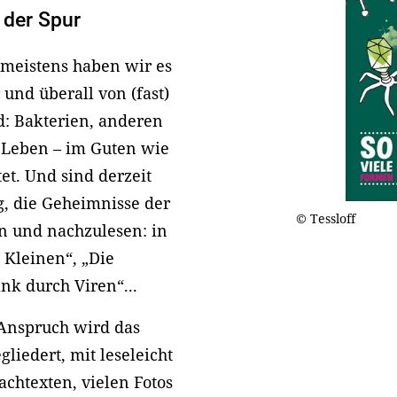
 der Spur
 meistens haben wir es
und überall von (fast)
d: Bakterien, anderen
s Leben – im Guten wie
et. Und sind derzeit
g, die Geheimnisse der
© Tessloff
n und nachzulesen: in
 Kleinen“, „Die
nk durch Viren“...
 Anspruch wird das
liedert, mit leseleicht
chtexten, vielen Fotos