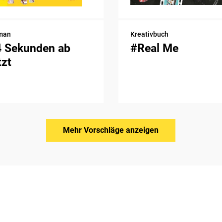
man
Kreativbuch
4 Sekunden ab
#Real Me
tzt
Mehr Vorschläge anzeigen