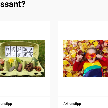
essant?
ionstipp
Aktionstipp