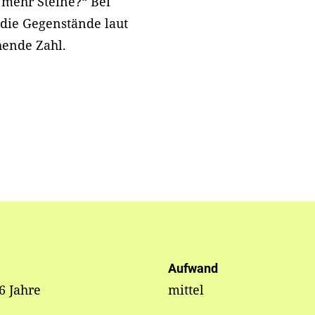
r mehr Steine?“ Bei
 die Gegenstände laut
hende Zahl.
Aufwand
 6 Jahre
mittel