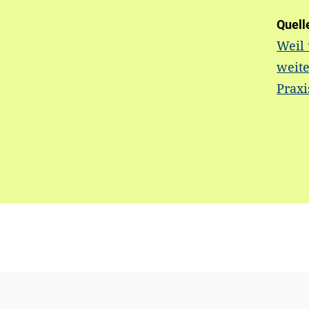
Quell
Weil
weite
Prax